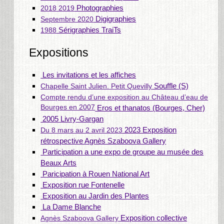
Photographies
2018 2019
Digigraphies
Septembre 2020
Sérigraphies TraiTs
1988
Expositions
Les invitations et les affiches
Souffle (S)
Chapelle Saint Julien. Petit Quevilly
Compte rendu d’une exposition au Château d’eau de
Bourges en 2007
Eros et thanatos (Bourges, Cher)
2005 Livry-Gargan
2023 Exposition
Du 8 mars au 2 avril 2023
rétrospective Agnès Szaboova Gallery
Participation a une expo de groupe au musée des
Beaux Arts
Paricipation à Rouen National Art
Exposition rue Fontenelle
Exposition au Jardin des Plantes
La Dame Blanche
Exposition collective
Agnès Szaboova Gallery